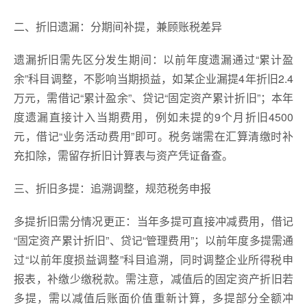
二、折旧遗漏：分期间补提，兼顾账税差异
遗漏折旧需先区分发生期间：以前年度遗漏通过“累计盈
余”科目调整，不影响当期损益，如某企业漏提4年折旧2.4
万元，需借记“累计盈余”、贷记“固定资产累计折旧”；本年
度遗漏直接计入当期费用，例如未提的9个月折旧4500
元，借记“业务活动费用”即可。税务端需在汇算清缴时补
充扣除，需留存折旧计算表与资产凭证备查。
三、折旧多提：追溯调整，规范税务申报
多提折旧需分情况更正：当年多提可直接冲减费用，借记
“固定资产累计折旧”、贷记“管理费用”；以前年度多提需通
过“以前年度损益调整”科目追溯，同时调整企业所得税申
报表，补缴少缴税款。需注意，减值后的固定资产折旧若
多提，需以减值后账面价值重新计算，多提部分全额冲