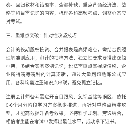
奏。回归教材和错题本，查漏补缺，重点背诵经济法、战
略等科目需记忆的内容，梳理各科高频考点，调整心态应
对考试。
三、重难点突破：针对性攻坚技巧
会计的长期股权投资、合并报表是高频难点，需结合例题
理解准则应用；审计的抽样方法、独立性要求要搭建逻辑
框架，多结合实务案例记忆；税法需重点掌握增值税、企
业所得税等税种的计算逻辑，通过大量刷题熟练公式应
用。各科均需注重知识点串联，避免孤立记忆。
注册会计师备考需避开盲目跟风、忽视基础等误区，依托
3-6个月分阶段学习方案稳步推进，再针对重难点精准攻
坚，才能高效提升备考效果。坚持科学规划、劳逸结合，
相信考生能在考试中发挥出最佳水平，成功拿下证书。