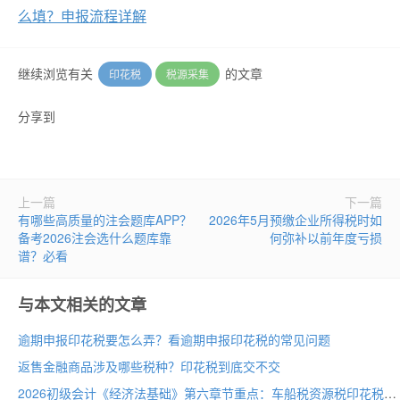
么填？申报流程详解
继续浏览有关
的文章
印花税
税源采集
分享到
上一篇
下一篇
有哪些高质量的注会题库APP？
2026年5月预缴企业所得税时如
备考2026注会选什么题库靠
何弥补以前年度亏损
谱？必看
与本文相关的文章
逾期申报印花税要怎么弄？看逾期申报印花税的常见问题
返售金融商品涉及哪些税种？印花税到底交不交
2026初级会计《经济法基础》第六章节重点：车船税资源税印花税