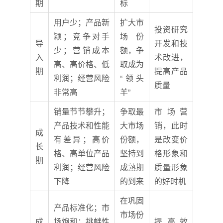
期
标
用户少；产品新
扩大市
投资研究
颖；竞争对手
场份
导
开发和技
少；营销成本
额，争
入
术改进，
高、高价格、低
取成为
期
提高产品
利润；经营风险
“领头
质量
非常高
羊”
销量节节攀升；
争取最
市场营
产品技术和性能
大市场
销，此时
成
有差异；高价
份额，
是改变价
长
格、高单位产品
坚持到
格形象和
期
利润；经营风险
成熟期
质量形象
下降
的到来
的好时机
在巩固
产品标准化；市
市场份
成
场饱和；挑衅性
提高效