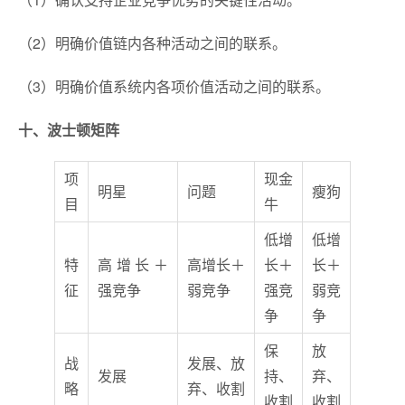
（2）明确价值链内各种活动之间的联系。
（3）明确价值系统内各项价值活动之间的联系。
十、波士顿矩阵
项
现金
明星
问题
瘦狗
目
牛
低增
低增
特
高增长＋
高增长＋
长＋
长＋
征
强竞争
弱竞争
强竞
弱竞
争
争
保
放
战
发展、放
发展
持、
弃、
略
弃、收割
收割
收割