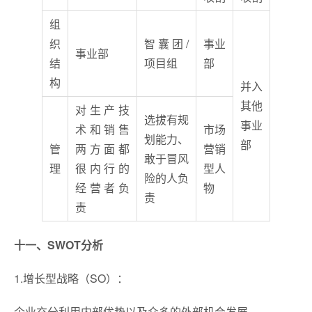
组
织
智囊团/
事业
事业部
结
项目组
部
构
并入
其他
对生产技
选拔有规
事业
术和销售
市场
划能力、
部
管
两方面都
营销
敢于冒风
理
很内行的
型人
险的人负
经营者负
物
责
责
十一、SWOT分析
1.增长型战略（SO）：
企业充分利用内部优势以及众多的外部机会发展。