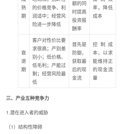
额的同
熟
的价格竞争、利
率，降低
时提高
期
润适中；经营风
成本
投资报
险进一步降低
酬率
客户对性价比要
首先是
控制成
求很高；产别差
衰
防御，
本，以求
别小；低价格、
退
获取最
能维持正
低毛利；产能过
期
后的现
的现金流
剩；经营风险最
金流
量
低
三、产业五种竞争力
1.潜在进入者的威胁
（1）结构性障碍