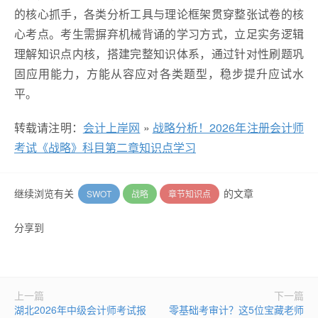
的核心抓手，各类分析工具与理论框架贯穿整张试卷的核
心考点。考生需摒弃机械背诵的学习方式，立足实务逻辑
理解知识点内核，搭建完整知识体系，通过针对性刷题巩
固应用能力，方能从容应对各类题型，稳步提升应试水
平。
转载请注明：
会计上岸网
»
战略分析！2026年注册会计师
考试《战略》科目第二章知识点学习
继续浏览有关
的文章
SWOT
战略
章节知识点
分享到
上一篇
下一篇
湖北2026年中级会计师考试报
零基础考审计？这5位宝藏老师