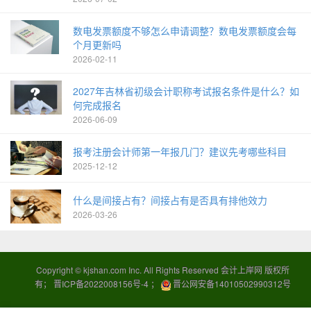
数电发票额度不够怎么申请调整？数电发票额度会每
个月更新吗
2026-02-11
2027年吉林省初级会计职称考试报名条件是什么？如
何完成报名
2026-06-09
报考注册会计师第一年报几门？建议先考哪些科目
2025-12-12
什么是间接占有？间接占有是否具有排他效力
2026-03-26
Copyright ©
kjshan.com
Inc. All Rights Reserved 会计上岸网 版权所
有；
晋ICP备2022008156号-4
；
晋公网安备14010502990312号