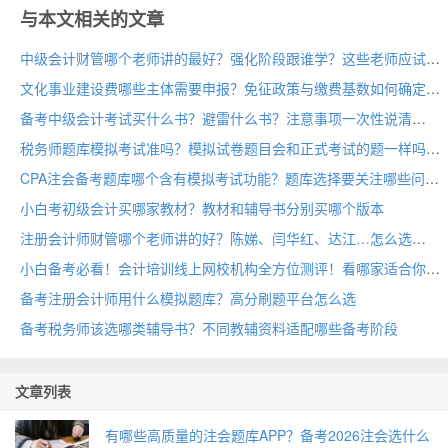
与本文相关的文章
中级会计财管哪个老师讲的最好？强化阶段跟谁学？这些老师应试神了
文化事业建设费哪些主体需要申报？免征政策与缴费基数如何确定
备考中级会计考试买什么书？避雷什么书？注意事项一次性说清
税务师题库模拟考试准吗？模拟试卷题目会和正式考试的题一样吗
CPA注会备考题库哪个含有模拟考试功能？题库选择要关注哪些问题
小白考初级会计买哪家教材？教材和辅导书分别买哪个版本
注册会计师财管哪个老师讲的好？陈娣、闫华红、达江…怎么选
小白备考必看！会计培训线上网校机构全方位测评！看哪家适合你
备考注册会计师用什么模拟题库？高分刷题平台怎么选
备考税务师该选哪类辅导书？不同教辅资料适配哪些备考阶段
文章列表
有哪些高质量的注会题库APP？备考2026注会选什么