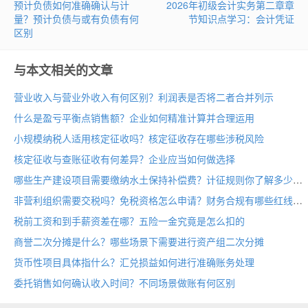
预计负债如何准确确认与计
2026年初级会计实务第二章章
量？预计负债与或有负债有何
节知识点学习：会计凭证
区别
与本文相关的文章
营业收入与营业外收入有何区别？利润表是否将二者合并列示
什么是盈亏平衡点销售额？企业如何精准计算并合理运用
小规模纳税人适用核定征收吗？核定征收存在哪些涉税风险
核定征收与查账征收有何差异？企业应当如何做选择
哪些生产建设项目需要缴纳水土保持补偿费？计征规则你了解多少
非营利组织需要交税吗？免税资格怎么申请？财务合规有哪些红线
税前工资和到手薪资差在哪？五险一金究竟是怎么扣的
商誉二次分摊是什么？哪些场景下需要进行资产组二次分摊
货币性项目具体指什么？汇兑损益如何进行准确账务处理
委托销售如何确认收入时间？不同场景做账有何区别