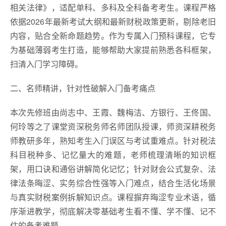
相关法律》，适配单科、多科及全科备考考生。课程严格
依据2026年最新考试大纲和最新财税政策更新，剔除老旧
内容，贴合全新命题趋势。作为专属入门预科课程，它专
为基础薄弱考生打造，能够帮助大家提前熟悉各科框架，
扫清入门学习障碍。
二、名师精讲，针对性破解入门备考痛点
本次先修班由尚志中、王霞、魏梅洁、方银行、王佟国、
何玲等之了课堂资深税务师名师团队授课，师资深耕税务
师教研多年，熟知考生入门误区与考试重难点。针对税法
科目税种多、记忆量大的难题，老师梳理清晰的知识框
架，用口诀和通俗讲解简化记忆；针对财会公式复杂、法
律法条晦涩、实务综合性强等入门难点，结合生活化场景
与真实财税案例拆解知识点。课程摒弃晦涩专业术语，循
序渐进教学，彻底解决零基础考生看不懂、学不懂、记不
住的备考难题。