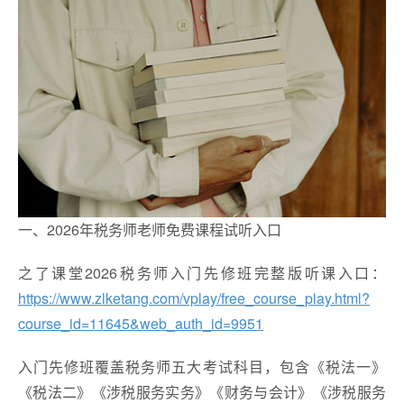
一、2026年税务师老师免费课程试听入口
之了课堂2026税务师入门先修班完整版听课入口：
https://www.zlketang.com/vplay/free_course_play.html?
course_id=11645&web_auth_id=9951
入门先修班覆盖税务师五大考试科目，包含《税法一》
《税法二》《涉税服务实务》《财务与会计》《涉税服务