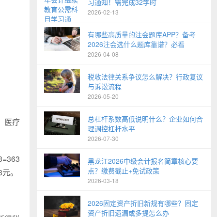
习通知！需完成32学时
2026-02-13
有哪些高质量的注会题库APP？备考
2026注会选什么题库靠谱？必看
2026-04-08
税收法律关系争议怎么解决？行政复议
与诉讼流程
2026-05-20
总杠杆系数高低说明什么？企业如何合
，医疗
理调控杠杆水平
2026-07-30
=363
黑龙江2026中级会计报名简章核心要
点？缴费截止+免试政策
93元。
2026-03-18
2026固定资产折旧新规有哪些？固定
资产折旧遗漏或多提怎么办