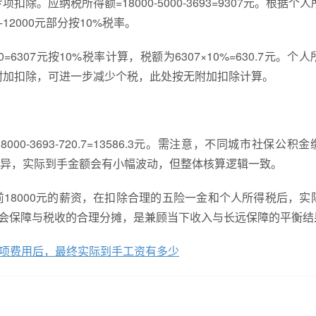
。应纳税所得额=18000-5000-3693=9307元。根据个
12000元部分按10%税率。
00=6307元按10%税率计算，税额为6307×10%=630.7元。个
等专项附加扣除，可进一步减少个税，此处按无附加扣除计算。
-3693-720.7=13586.3元。需注意，不同城市社保公积
异，实际到手金额会有小幅波动，但整体核算逻辑一致。
18000元的薪资，在扣除合理的五险一金和个人所得税后，实
社会保障与税收的合理分摊，是兼顾当下收入与长远保障的平衡结
及各项费用后，最终实际到手工资有多少