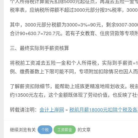
个人所得税计算需先扣除5000元起征点，再减去五险一金专项扣除
税率表，应纳税所得额不超过3000元部分按3%税率，3000-
其中，3000元部分税额为3000×3%=90元，剩余9307-30
合计90+630.7=720.7元。若有子女教育、住房贷款
三、最终实际到手薪资核算
将税前工资减去五险一金和个人所得税，实际到手薪资=18000
例、缴费基数上下限可能不同，专项附加扣除情况也因人而
了解薪资扣除细节，能帮助上班族更精准地规划收支。税前
约13500元左右，这个金额既体现了劳动价值，也反映了
转载请注明：
会计上岸网
»
税前月薪18000元扣除个税
继续浏览有关
的文章
个税
工资薪金