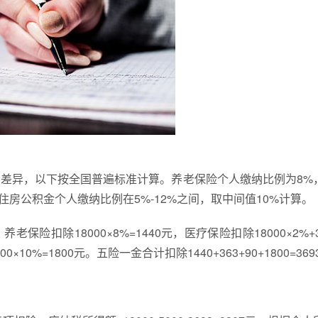
差异，以下按全国普遍标准计算。养老保险个人缴纳比例为8%
住房公积金个人缴纳比例在5%-12%之间，取中间值10%计算。
险扣除18000×8%=1440元，医疗保险扣除18000×2%+3
×10%=1800元。五险一金合计扣除1440+363+90+1800=36