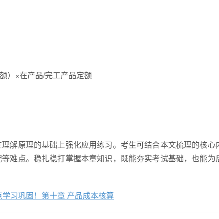
额）×在产品/完工产品定额
在理解原理的基础上强化应用练习。考生可结合本文梳理的核心
配等难点。稳扎稳打掌握本章知识，既能夯实考试基础，也能为
点学习巩固！第十章 产品成本核算