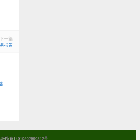
下一篇
财务报告
础
网安备14010502990312号