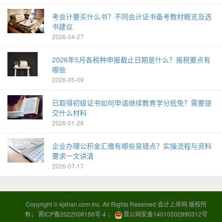
考会计要买什么书？不同会计证书备考教材概览及选
书建议
2026-04-27
2026年5月各税种申报截止日期是什么？报税要点有
哪些
2026-05-09
已取得初级证书如何申请继续教育学分抵免？需要提
交什么材料
2026-01-28
企业办理公积金汇缴有哪些易错点？实操流程与资料
要求一文讲清
2026-07-17
Copyright ©
kjshan.com
Inc. All Rights Reserved 会计上岸网 版权所
有；
晋ICP备2022008156号-4
；
晋公网安备14010502990312号