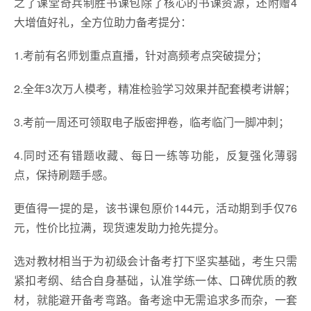
之了课堂奇兵制胜书课包除了核心的书课资源，还附赠4
大增值好礼，全方位助力备考提分：
1.考前有名师划重点直播，针对高频考点突破提分；
2.全年3次万人模考，精准检验学习效果并配套模考讲解；
3.考前一周还可领取电子版密押卷，临考临门一脚冲刺；
4.同时还有错题收藏、每日一练等功能，反复强化薄弱
点，保持刷题手感。
更值得一提的是，该书课包原价144元，活动期到手仅76
元，性价比拉满，现货速发助力抢先提分。
选对教材相当于为初级会计备考打下坚实基础，考生只需
紧扣考纲、结合自身基础，认准学练一体、口碑优质的教
材，就能避开备考弯路。备考途中无需追求多而杂，一套