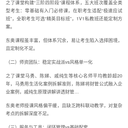
之了课堂构建“三阶四阶段”课程体系，五大班次覆盖全类
型考生：零基础有入门必修课，在职考生适配“极速应试
班”，全职考生可选“精英目标班”，1V1私教班还能定制方
案。
东奥课程虽丰富，但体系冗余，易让考生陷入选择困境，
且定制化不足。
（二）师资团队：稳定实战派vs风格单一化
之了课堂马勇、陈娣、戚纯生等核心名师平均教龄超20
年，马勇用生活化案例拆解准则，陈娣将财管公式融入企
业案例，戚纯生原理讲解讲透财管…
东奥老师授课风格偏平缓，且缺乏跨科联动教学，对复杂
考点的拆解深度不足。
（三）服务与工具：闭环管理vs基础配套