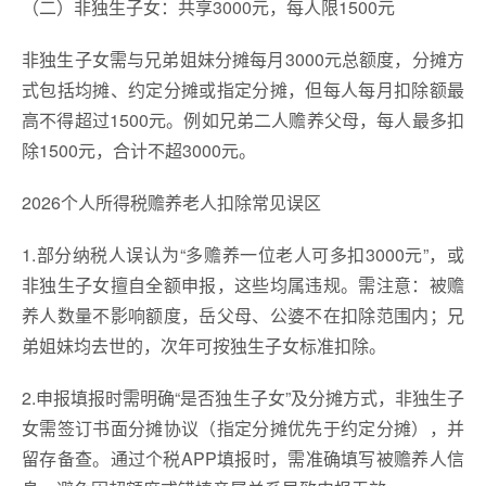
（二）非独生子女：共享3000元，每人限1500元
非独生子女需与兄弟姐妹分摊每月3000元总额度，分摊方
式包括均摊、约定分摊或指定分摊，但每人每月扣除额最
高不得超过1500元。例如兄弟二人赡养父母，每人最多扣
除1500元，合计不超3000元。
2026个人所得税赡养老人扣除常见误区
1.部分纳税人误认为“多赡养一位老人可多扣3000元”，或
非独生子女擅自全额申报，这些均属违规。需注意：被赡
养人数量不影响额度，岳父母、公婆不在扣除范围内；兄
弟姐妹均去世的，次年可按独生子女标准扣除。
2.申报填报时需明确“是否独生子女”及分摊方式，非独生子
女需签订书面分摊协议（指定分摊优先于约定分摊），并
留存备查。通过个税APP填报时，需准确填写被赡养人信