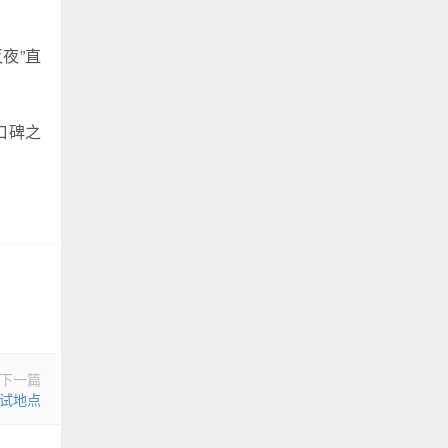
夜”直
口碑之
下一篇
试地点