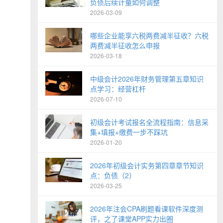
负债后续计量如何调整
2026-03-09
哪些企业能享六税两费减半征收？六税
两费减半征收怎么申报
2026-03-18
中级会计2026年财务管理第五章知识
点学习：经营杠杆
2026-07-10
初级会计考试报名全流程指南：信息采
集+填报+缴费一步不踩坑
2026-01-20
2026年初级会计实务第四章章节知识
点：负债（2）
2026-03-25
2026年注会CPA刷题看课软件深度测
评，之了课堂APP实力出圈