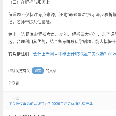
（三）在解析与服务上
每道题不仅标注考点来源，还附“命题陷阱”提示与步骤拆解
播，名师带练共性错题。
综上，选题库需紧扣考点、功能、解析三大标准，之了课堂
选。合理利用其优势，结合备考阶段科学刷题，能大幅提升
转载请注明：
会计上岸网
»
中级会计职称题库怎么选？202
继续浏览有关
的文章
题库
分享到
上一篇
注会通过率高的网课特征？2026年注会优质机构推荐