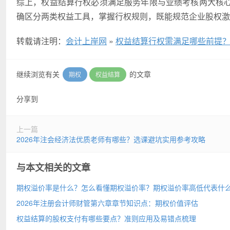
综上，权益结算行权必须满足服务年限与业绩考核两大核
确区分两类权益工具，掌握行权规则，既能规范企业股权激
转载请注明：
会计上岸网
»
权益结算行权需满足哪些前提
继续浏览有关
的文章
期权
权益结算
分享到
上一篇
2026年注会经济法优质老师有哪些？选课避坑实用参考攻略
与本文相关的文章
期权溢价率是什么？怎么看懂期权溢价率？期权溢价率高低代表什
2026年注册会计师财管第六章章节知识点：期权价值评估
权益结算的股权支付有哪些要点？准则应用及易错点梳理