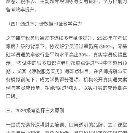
题卷、税率表、主观题专项训练等实用资料，全方位助力
备考效率提升。
（四）通过率：硬数据印证教学实力
之了课堂税务师通过率连续多年稳步提升，2025年在考试
难度升级的背景下，协议班学员通过率仍高达92%，零基
础学员通关率较行业平均水平高出30%。真实学员反馈显
示，“考试中的很多知识点老师都重点讲过”“押中率超出预
期”，尤其《涉税服务实务》等难点科目，在名师拆解与实
务模拟训练下，成为学员得分强项。机构公开真实通关案
例与学员成绩单，拒绝“保过”噱头，以实打实的成绩赢得
口碑。
三、2026报考选择三大原则
一是优先选择深耕财会培训、口碑透明的品牌，之了课堂
十余年行业积淀，零负面投诉，是中税协认可的正规培训