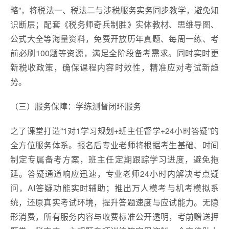
略”，将税法一、税法二与涉税服务实务同步教学，避免知
识断层；配套《税务师奇兵制胜》实体教材、思维导图、
公式大全等海量资料，免费开放历年真题、每周一练、考
前必刷100题等资源，满足全阶段备考需求。同时实时更
新税收政策，确保课程内容时效性，精准应对考试新趋
势。
（三）服务保障：学练测督闭环服务
之了课堂打造“1对1学习规划+班主任督学+24小时答疑”的
全方位服务体系。报名后专业老师将根据考生基础、时间
制定专属备考方案，班主任定期跟踪学习进度，避免拖
延。答疑通道响应迅速，专业老师24小时内解决考点疑
问，AI答疑功能实时辅助；推出万人模考与机考模拟系
统，还原真实考试环境，提升答题速度与应试能力。无隐
形消费，所有服务内容与收费标准公开透明，考前赠送押