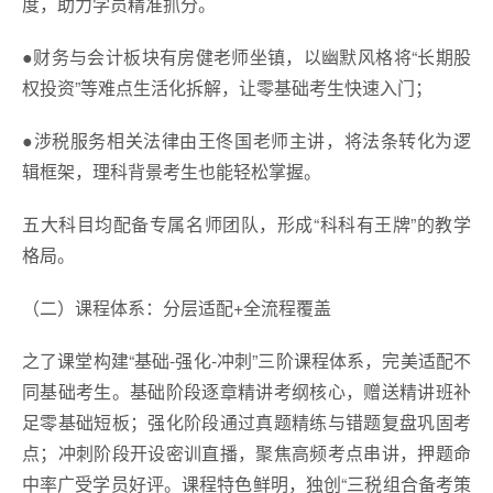
度，助力学员精准抓分。
●财务与会计板块有房健老师坐镇，以幽默风格将“长期股
权投资”等难点生活化拆解，让零基础考生快速入门；
●涉税服务相关法律由王佟国老师主讲，将法条转化为逻
辑框架，理科背景考生也能轻松掌握。
五大科目均配备专属名师团队，形成“科科有王牌”的教学
格局。
（二）课程体系：分层适配+全流程覆盖
之了课堂构建“基础-强化-冲刺”三阶课程体系，完美适配不
同基础考生。基础阶段逐章精讲考纲核心，赠送精讲班补
足零基础短板；强化阶段通过真题精练与错题复盘巩固考
点；冲刺阶段开设密训直播，聚焦高频考点串讲，押题命
中率广受学员好评。课程特色鲜明，独创“三税组合备考策