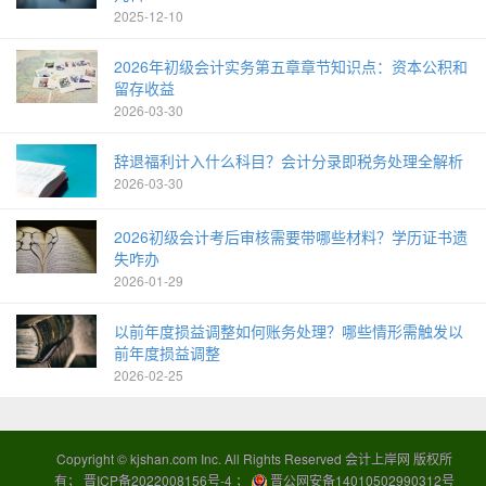
2025-12-10
2026年初级会计实务第五章章节知识点：资本公积和
留存收益
2026-03-30
辞退福利计入什么科目？会计分录即税务处理全解析
2026-03-30
2026初级会计考后审核需要带哪些材料？学历证书遗
失咋办
2026-01-29
以前年度损益调整如何账务处理？哪些情形需触发以
前年度损益调整
2026-02-25
Copyright ©
kjshan.com
Inc. All Rights Reserved 会计上岸网 版权所
有；
晋ICP备2022008156号-4
；
晋公网安备14010502990312号