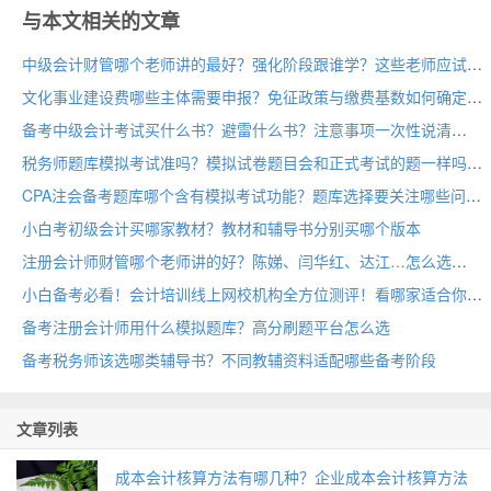
与本文相关的文章
中级会计财管哪个老师讲的最好？强化阶段跟谁学？这些老师应试神了
文化事业建设费哪些主体需要申报？免征政策与缴费基数如何确定
备考中级会计考试买什么书？避雷什么书？注意事项一次性说清
税务师题库模拟考试准吗？模拟试卷题目会和正式考试的题一样吗
CPA注会备考题库哪个含有模拟考试功能？题库选择要关注哪些问题
小白考初级会计买哪家教材？教材和辅导书分别买哪个版本
注册会计师财管哪个老师讲的好？陈娣、闫华红、达江…怎么选
小白备考必看！会计培训线上网校机构全方位测评！看哪家适合你
备考注册会计师用什么模拟题库？高分刷题平台怎么选
备考税务师该选哪类辅导书？不同教辅资料适配哪些备考阶段
文章列表
成本会计核算方法有哪几种？企业成本会计核算方法