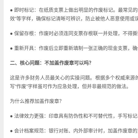
● 即时标记：在纸质支票上做出明显的作废标记。最常见的方
效”等字样，确保标记清晰可辨识，防止被他人恶意使用或
● 保留存根：作废时必须连同支票存根联一并处理，不得
● 重新开具：作废后立即重新填制一张正确的现金支票，
二、核心问题：不加盖作废章可以吗？
这是许多财务人员最关心的实操问题。根据多个权威来源的
写”作废”字样虽可作为应急处理，但并非最规范的做法。
为什么推荐加盖作废章？
● 法律效力更强：印章具有防伪性和不可替代性，手写标
● 会计档案规范：银行对账、内外部审计时，加盖作废章