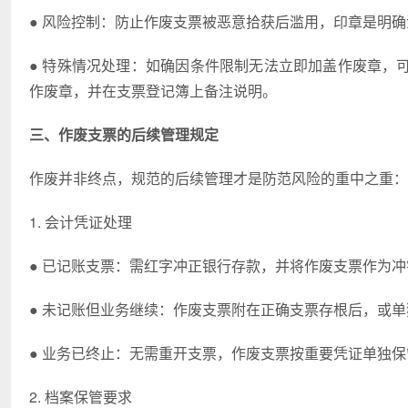
● 风险控制：防止作废支票被恶意拾获后滥用，印章是明
● 特殊情况处理：如确因条件限制无法立即加盖作废章，可
作废章，并在支票登记簿上备注说明。
三、作废支票的后续管理规定
作废并非终点，规范的后续管理才是防范风险的重中之重：
1. 会计凭证处理
● 已记账支票：需红字冲正银行存款，并将作废支票作为
● 未记账但业务继续：作废支票附在正确支票存根后，或
● 业务已终止：无需重开支票，作废支票按重要凭证单独保
2. 档案保管要求