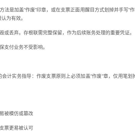
法是加盖”作废”印章，或在支票正面用醒目方式划掉并手写”作废
误认为有效。
撕毁或丢弃。存根联需完整保留，作为后续账务处理的重要凭证。
确保支付业务不受影响。
会计实务指导：作废支票原则上必须加盖”作废”章，仅用笔划
记易被模仿或篡改
的支票更易被认可