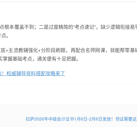
动点根本覆盖不到；二是过度精简的“考点速记”，缺少逻辑衔接易
考点。
材打底+主流教辅强化+分阶段刷题，再配合名师网课，就能帮零基
实掌握基础考点，通关便有十足把握。
踩坑！权威辅导资料搭配攻略来了
拉萨2026年中级会计证书1月6日-2月6日发放！领证需要