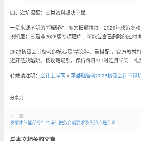
四、避坑提醒：三类资料坚决不碰
一是来源不明的“押题卷”，多为旧题拼凑，2026年政策变
识断层；三是非2026版专项题库，可能包含已删除的过时
2026初级会计备考的核心是“精资料、重搭配”，官方教
避开低效陷阱。按攻略规划，保持每日1小时连贯学习，扎
转载请注明：
会计上岸网
»
零基础备考2026初级会计不
分享到
上一篇
发票冲红能部分红冲吗？税务合规要求及风险点是什么
与本文相关的文章