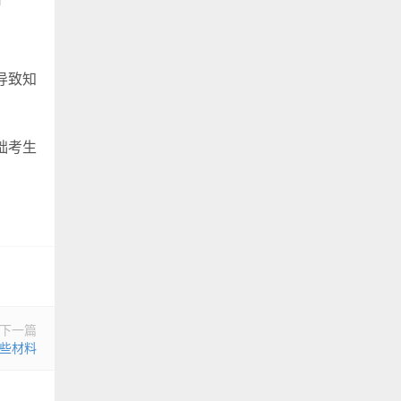
导致知
础考生
下一篇
这些材料