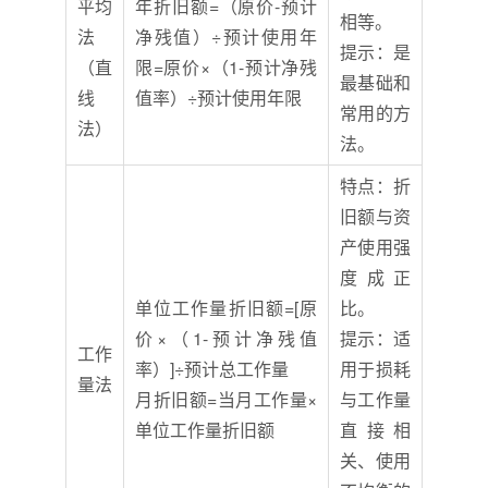
平均
年折旧额=（原价-预计
相等。
法
净残值）÷预计使用年
提示：是
（直
限=原价×（1-预计净残
最基础和
线
值率）÷预计使用年限
常用的方
法）
法。
特点：折
旧额与资
产使用强
度成正
单位工作量折旧额=[原
比。
价×（1-预计净残值
提示：适
工作
率）]÷预计总工作量
用于损耗
量法
月折旧额=当月工作量×
与工作量
单位工作量折旧额
直接相
关、使用