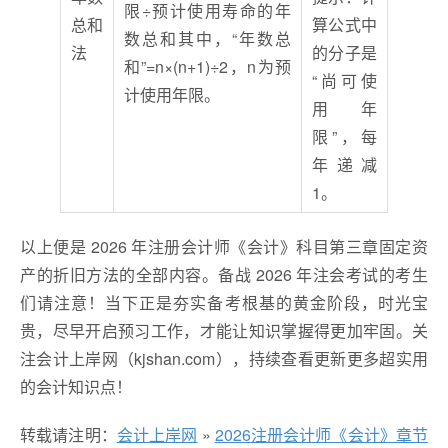
限÷预计使用寿命的年
总和
算公式中
数总和其中，“年数总
法
的分子是
和”=n×(n+1)÷2，n为预
“尚可使
计使用年限。
用年
限”，每
年递减
1。
以上便是 2026 年注册会计师《会计》科目第三章固定资
产的折旧方法的全部内容。备战 2026 年注会考试的考生
们请注意！当下正是夯实备考根基的黄金阶段，时光宝
贵，尽早开启预习工作，才能让知识掌握得更加牢固。关
注会计上岸网（kjshan.com），持续查看更新更多超实用
的会计知识点！
转载请注明：
会计上岸网
»
2026注册会计师《会计》章节