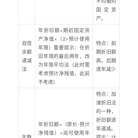
不均衡的
固定资
产。
年折旧额=期初固定资
产净值×（2÷预计使用
双倍
特点：前
年限）重要提示：在折
余额
期折旧额
旧年限的最后两年，改
递减
高，后期
为年限平均法（此时需
法
逐年减少
考虑预计净残值，此前
不考虑）
特点：加
速折旧法
的一种，
折旧额逐
年折旧额=（原价-预计
年递减。
净残值）×尚可使用年
年数
提示：计